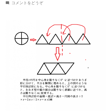
稿
(円
コメントをどうぞ
者:
の
面
積
＝
半
径
2
乗
×π
な
わ
け。)