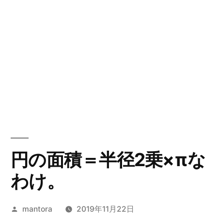
円の面積＝半径2乗×πな
わけ。
投
mantora
2019年11月22日