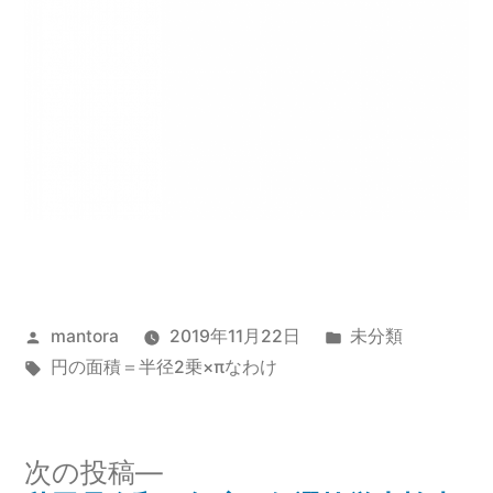
投
カ
mantora
2019年11月22日
未分類
稿
タ
テ
円の面積＝半径2乗×πなわけ
者:
グ:
ゴ
リ
ー:
次
次の投稿