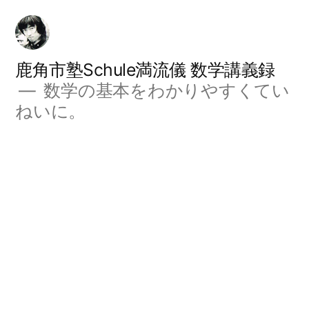
コ
ン
テ
鹿角市塾Schule満流儀 数学講義録
数学の基本をわかりやすくてい
ン
ねいに。
ツ
へ
ス
キ
ッ
プ