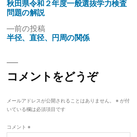
の
秋田県令和２年度一般選抜学力検査
投
投
問題の解説
稿
稿:
前
前の投稿
ナ
の
半径、直径、円周の関係
投
ビ
稿:
ゲ
コメントをどうぞ
ー
シ
ョ
メールアドレスが公開されることはありません。
※
が付
いている欄は必須項目です
ン
コメント
※