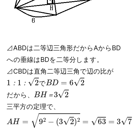
⊿ABDは二等辺三角形だからAからBD
への垂線はBDを二等分します。
⊿CBDは直角二等辺三角で辺の比が
1
：
1
：
2
B
D
=
6
2
で
B
H
＝
3
2
：
：
だから、
＝
三平方の定理で、
A
H
=
9
2
−
(
3
2
)
2
=
63
=
3
7