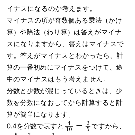
イナスになるのか考えます。
マイナスの項が奇数個ある乗法（かけ
算）や除法（わり算）は答えがマイナ
スになりますから、答えはマイナスで
す。答えがマイナスとわかったら、計
算の一番初めにマイナスをつけて、途
中のマイナスはもう考えません。
分数と少数が混じっているときは、少
数を分数になおしてから計算すると計
算が簡単になります。
4
10
=
2
5
0.4を分数で表すと
ですから、
−
5
6
×
2
5
=
−
1
3