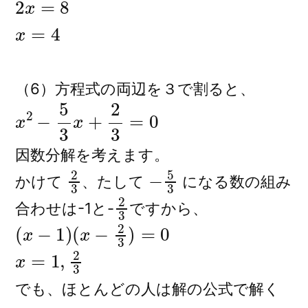
x
=
4
（6）方程式の両辺を３で割ると、
x
2
−
5
3
x
+
2
3
=
0
因数分解を考えます。
2
3
−
5
3
かけて
、たして
になる数の組み
2
3
合わせは-1と-
ですから、
(
x
−
1
)
(
x
−
2
3
)
=
0
x
=
1
,
2
3
でも、ほとんどの人は解の公式で解く