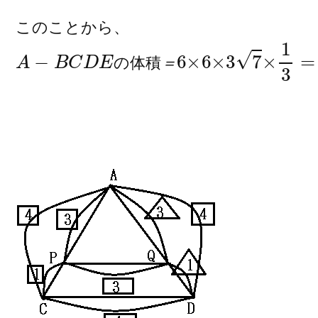
このことから、
A
−
B
C
D
E
の
体
積
＝
6
×
6
×
3
7
×
1
3
=
36
の
体
積
＝