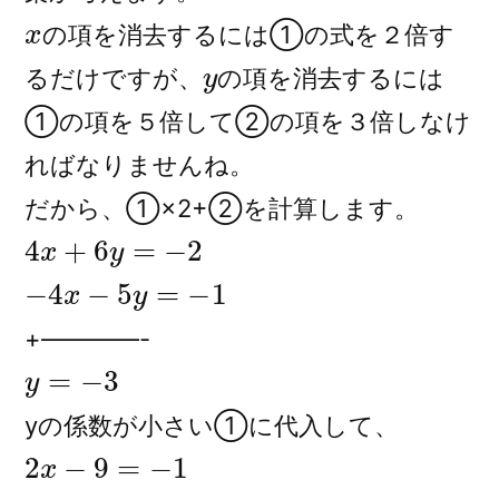
x
の項を消去するには①の式を２倍す
y
るだけですが、
の項を消去するには
①の項を５倍して②の項を３倍しなけ
ればなりませんね。
だから、①×2+②を計算します。
4
x
+
6
y
=
−
2
−
4
x
−
5
y
=
−
1
+————-
y
=
−
3
yの係数が小さい①に代入して、
2
x
−
9
=
−
1
2
x
=
8