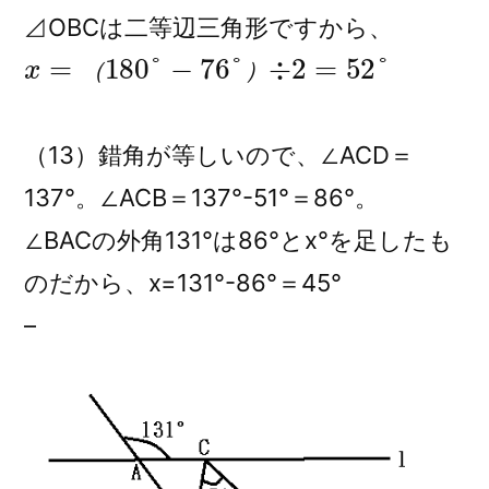
⊿OBCは二等辺三角形ですから、
x
=
（
180
°
−
76
°
）
÷
2
=
52
°
（
）
（13）錯角が等しいので、∠ACD＝
137°。∠ACB＝137°-51°＝86°。
∠BACの外角131°は86°とx°を足したも
のだから、x=131°-86°＝45°
–