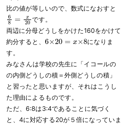
比の値が等しいので、数式になおすと
6
8
=
x
20
です。
両辺に分母どうしをかけた160をかけて
6
×
20
=
x
×
8
約分すると、
になりま
す。
みなさんは学校の先生に「イコールの
の内側どうしの積＝外側どうしの積」
と習ったと思いますが、それはこうし
た理由によるものです。
ただ、6:8は3:4であることに気づく
と、4に対応する20が５倍になっていま