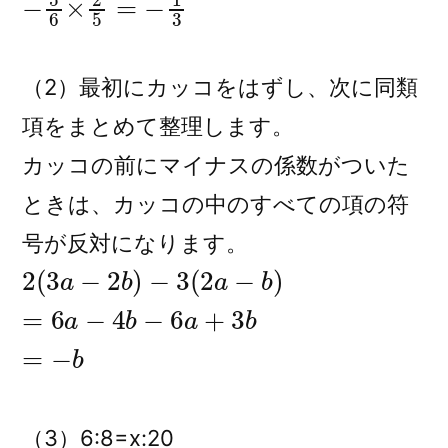
（2）最初にカッコをはずし、次に同類
項をまとめて整理します。
カッコの前にマイナスの係数がついた
ときは、カッコの中のすべての項の符
号が反対になります。
2
(
3
a
−
2
b
)
−
3
(
2
a
−
b
)
=
6
a
−
4
b
−
6
a
+
3
b
=
−
b
（3）6:8=x:20