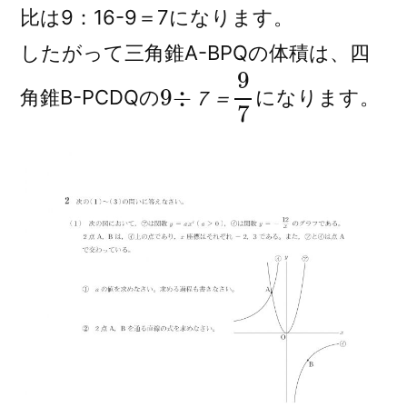
比は9：16-9＝7になります。
したがって三角錐A-BPQの体積は、四
9
9
7
÷
７
＝
角錐B-PCDQの
になります。
７
＝