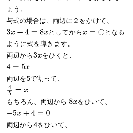
ょう。
与式の場合は、両辺に２をかけて、
3
x
+
4
=
8
x
x
=
〇
としてから
となる
〇
ように式を導きます。
3
x
両辺から
をひくと、
4
=
5
x
両辺を5で割って、
4
5
=
x
8
x
もちろん、両辺から
をひいて、
−
5
x
+
4
=
0
両辺から4をひいて、