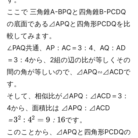
ここで 三角錐A-BPQと四角錐B-PCDQ
の底面である⊿APQと四角形PCDQを比
較してみます。
∠PAQ共通、AP：AC＝3：4、AQ：AD
＝3：4から、2組の辺の比が等しくその
間の角が等しいので、⊿APQ∽⊿ACDで
す。
そして、相似比が⊿APQ：⊿ACD＝3：
4から、面積比は ⊿APQ：⊿ACD
＝
16
3
2
:
4
2
=
9
：
です。
＝
：
このことから、⊿APQと四角形PCDQの