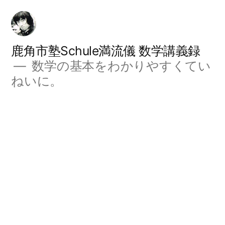
コ
ン
テ
鹿角市塾Schule満流儀 数学講義録
数学の基本をわかりやすくてい
ン
ねいに。
ツ
へ
ス
キ
ッ
プ