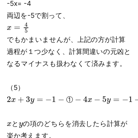
-5x= -4
両辺を-5で割って、
x
=
4
5
でもかまいませんが、上記の方が計算
過程が１つ少なく、計算間違いの元凶と
なるマイナスも扱わなくて済みます。
（5）
2
x
+
3
y
=
−
1
−
①
−
4
x
−
5
y
=
−
1
−
②
①
x
y
と
の項のどちらを消去したら計算が
と
楽か考えます。