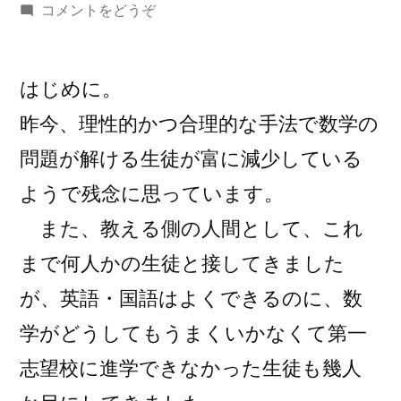
稿
(平
コメントをどうぞ
者:
成
３
１
はじめに。
年
昨今、理性的かつ合理的な手法で数学の
度
問題が解ける生徒が富に減少している
一
般
ようで残念に思っています。
選
また、教える側の人間として、これ
抜
まで何人かの生徒と接してきました
学
力
が、英語・国語はよくできるのに、数
検
学がどうしてもうまくいかなくて第一
査
問
志望校に進学できなかった生徒も幾人
題