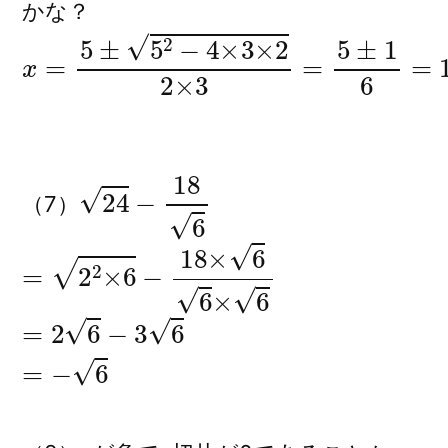
かな？
x
=
5
±
5
2
−
4
×
3
×
2
2
×
3
=
5
±
1
6
=
1
,
2
3
24
−
18
6
（7）
=
2
2
×
6
−
18
×
6
6
×
6
=
2
6
−
3
6
=
−
6