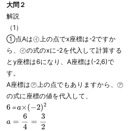
大問２
解説
（1）
①点Aは㋑上の点でx座標は-2ですか
ら、㋑の式のxに-2を代入して計算する
とy座標は6になり、A座標は(-2,6)で
す。
A座標は㋐上の点でもありますから、㋐
の式に座標の値を代入して、
6
a
×
＝
(
−
2
)
2
＝
a
=
6
4
=
3
2